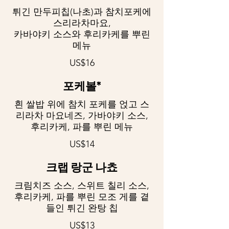
튀긴 만두피칩(나초)과 참치포케에
스리라차마요,
카바야키 소스와 후리카케를 뿌린
메뉴
US$16
포케볼*
흰 쌀밥 위에 참치 포케를 얹고 스
리라차 마요네즈, 가바야키 소스,
후리카케, 파를 뿌린 메뉴
US$14
크랩 랑군 나쵸
크림치즈 소스, 스위트 칠리 소스,
후리카케, 파를 뿌린 모조 게를 곁
들인 튀긴 완탕 칩
US$13