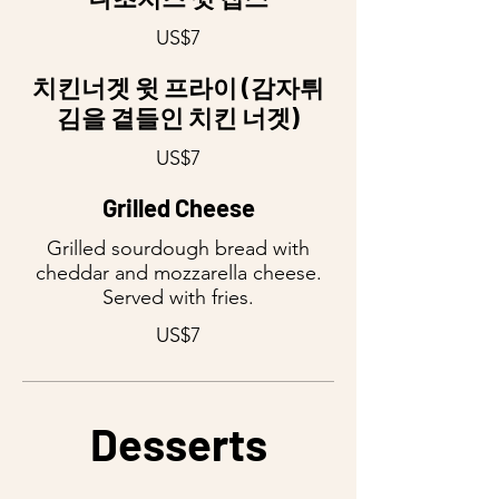
US$7
치킨너겟 윗 프라이 (감자튀
김을 곁들인 치킨 너겟)
US$7
Grilled Cheese
Grilled sourdough bread with
cheddar and mozzarella cheese.
Served with fries.
US$7
Desserts