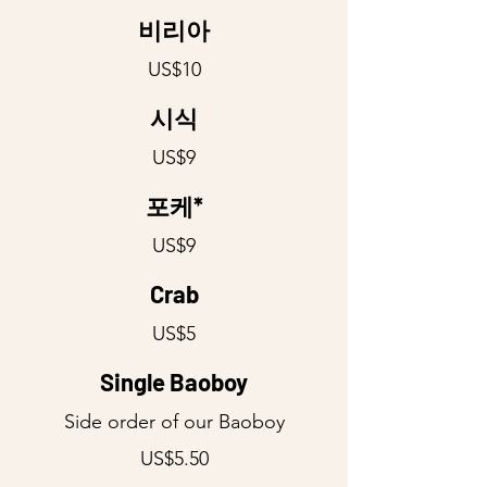
비리아
US$10
시식
US$9
포케*
US$9
Crab
US$5
Single Baoboy
Side order of our Baoboy
US$5.50