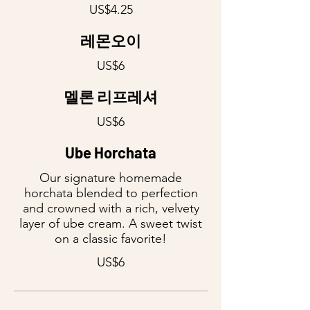
US$4.25
레몬오이
US$6
멜론 리프레셔
US$6
Ube Horchata
Our signature homemade
horchata blended to perfection
and crowned with a rich, velvety
layer of ube cream. A sweet twist
on a classic favorite!
US$6