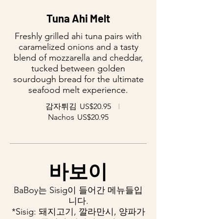
Tuna Ahi Melt
Freshly grilled ahi tuna pairs with
caramelized onions and a tasty
blend of mozzarella and cheddar,
tucked between golden
sourdough bread for the ultimate
seafood melt experience.
감자튀김
US$20.95
Nachos
US$20.95
바보이
BaBoy는 Sisig이 들어간 메뉴들입
니다.
*Sisig: 돼지고기, 깔라만시, 양파가