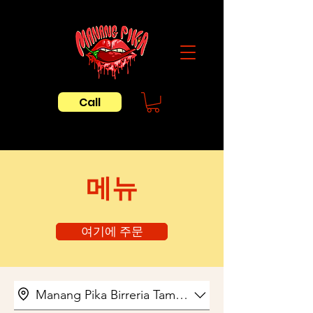
Call
​메뉴
여기에 주문
Manang Pika Birreria Tamuning