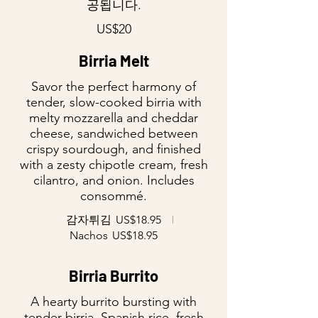
공됩니다.
US$20
Birria Melt
Savor the perfect harmony of
tender, slow-cooked birria with
melty mozzarella and cheddar
cheese, sandwiched between
crispy sourdough, and finished
with a zesty chipotle cream, fresh
cilantro, and onion. Includes
consommé.
감자튀김
US$18.95
Nachos
US$18.95
Birria Burrito
A hearty burrito bursting with
tender birria, Spanish rice, fresh