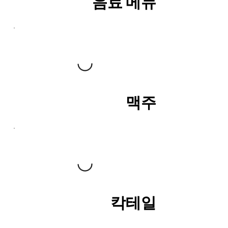
음료 메뉴
맥주
칵테일